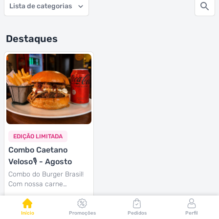
Lista de categorias
Destaques
EDIÇÃO LIMITADA
Combo Caetano
Veloso🎙️ - Agosto
Combo do Burger Brasil!
Com nossa carne
suculenta, queijo coalho,
A partir de
R$ 56,00
carne seca, banana da
terra chapeada e um
Início
Promoções
Pedidos
Perfil